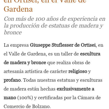
Gardena
Vídeos de escultura en madera
Más de 100 años de historia y tradición
Con más de 100 años de experiencia en
la producción de estatuas de madera y
Solicitud de presupuesto para estatua
bronce
Contacto y Ubicación
La empresa
Giuseppe Stuflesser de Ortisei
, en
el Valle de Gardena, es un taller de
escultura
de madera y bronce
que realiza obras de
artesanía artística de carácter
religioso
y
profano
. Todas nuestras estatuas y esculturas
de madera están hechas
exclusivamente a
mano
(100%) y certificadas por la Cámara de
Comercio de Bolzano.